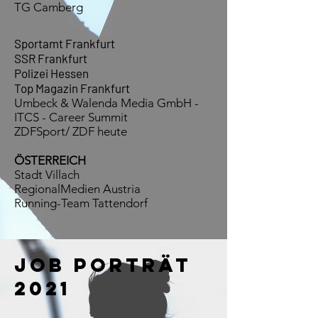
TG Camberg
Sportamt Frankfurt
SSR Frankfurt
Polizei Hessen
Top Magazin Frankfurt
Umbeck & Walenda Media GmbH -
ITCS - Career Summit
ZDFSport/ ZDF heute
ÖSTERREICH
Stadt Villach
RegionalMedien Austria
Running-Team Tattendorf
Job Porträt
2021