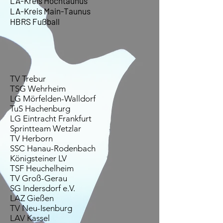
LA-Kreis Hochtaunus
LA-Kreis Main-Taunus
HBRS Fußball
TV Trebur
TSG Wehrheim
LG Mörfelden-Walldorf
TuS Hachenburg
LG Eintracht Frankfurt
Sprintteam Wetzlar
TV Herborn
SSC Hanau-Rodenbach
Königsteiner LV
TSF Heuchelheim
TV Groß-Gerau
SG Indersdorf e.V.
LAZ Gießen
TV Neu-Isenburg
LAV Kassel