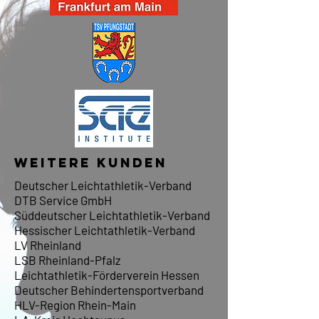
WEITERE KUNDEN
Deutscher Leichtathletik-Verband
DTB Service GmbH
Süddeutscher Leichtathletik-Verband
Hessischer Leichtathletik-Verband
LV Rheinland
LSB Rheinland-Pfalz
Leichtathletik-Förderverein Hessen
Deutscher Behindertensportverband
HLV-Region Rhein-Main